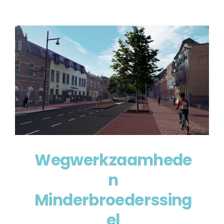
Wegwerkzaamhede
n
Minderbroederssing
el