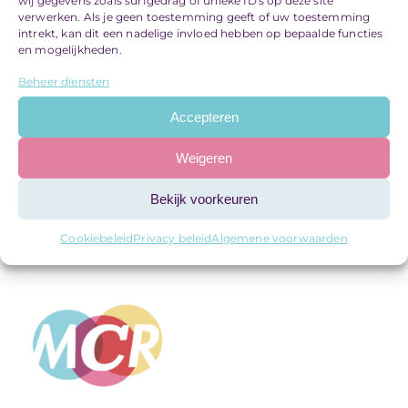
wij gegevens zoals surfgedrag of unieke ID's op deze site
verwerken. Als je geen toestemming geeft of uw toestemming
Request a Quote
intrekt, kan dit een nadelige invloed hebben op bepaalde functies
en mogelijkheden.
Beheer diensten
Aliquam dictum amet blandit efficitur.
Accepteren
Weigeren
Bekijk voorkeuren
Cookiebeleid
Privacy beleid
Algemene voorwaarden