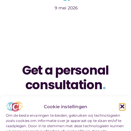
9 mei 2026
Get a personal
consultation
.
Call us today at
(555) 802-
Cookie instellingen
1234
Om de beste ervaringen te bieden, gebruiken wij technologieën
zoals cookies om informatie over je apparaat op te slaan en/of te
raadplegen. Door in te stemmen met deze technologieën kunnen